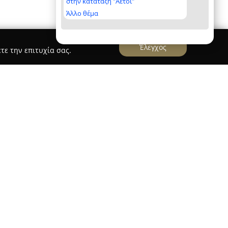
στην κατάταξη "Αετοί"
Άλλο θέμα
Έλεγχος
τε την επιτυχία σας.
Risk Experts - Ασφαλιστικό Γραφείο Αλεξανδρή
φαλιστικό Γραφείο Αλεξανδρή
ιστικό τομέα από το 2009, προσφέροντας
διώτες και επαγγελματίες. Η έδρα της βρίσκεται
λαμέιν 52, και φημίζεται για την αφοσίωση στην
αιτήσεων των πελατών της.
άλη γκάμα προγραμμάτων ασφάλισης, όπως
ωή, αλλά και εξατομικευμένες λύσεις για