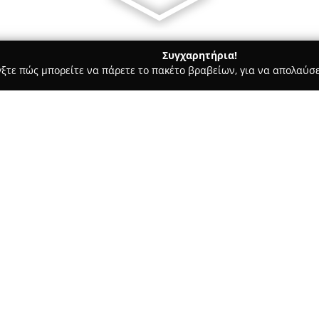
Συγχαρητήρια!
γξτε πώς μπορείτε να πάρετε το πακέτο βραβείων, για να απολαύσε
Ασφαλιστικοί Σύμβουλοι, Ασφαλιστικές Υπηρεσίες - Νέα Ιωνία
ο Αλεξανδρή
Σχετικά με την εταιρεία:
Η εταιρεία
Risk Experts - Ασ
δραστηριοποιείται στον ασφαλ
ολοκληρωμένες υπηρεσίες για ι
στη Νέα Ιωνία, στην οδό Ελ. Α
Δείτε περισσότερα >>
κάλυψη των συγκεκριμένων απ
Το γραφείο καλύπτει μια μεγ
αυτοκίνητο, κατοικία, υγεία, ζ