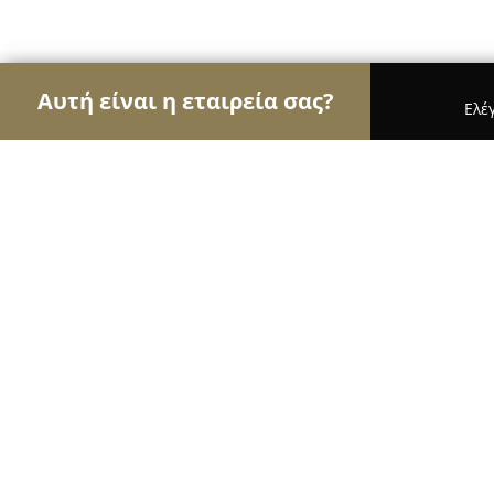
Αυτή είναι η εταιρεία σας?
Ελέ
Αετοί των ασφαλιστικών
Ασφαλιστικά Γραφεία, 
Risk Experts - Ασφαλιστικό Γραφεί
9.4
(185)
Νέα Ιωνία, Néa Ionía