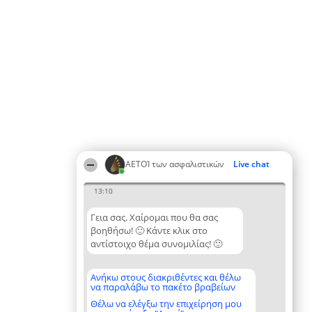
ΑΕΤΟΊ των ασφαλιστικών
Live chat
13:10
Γεια σας. Χαίρομαι που θα σας
βοηθήσω! 🙂 Κάντε κλικ στο
αντίστοιχο θέμα συνομιλίας! 🙂
Ανήκω στους διακριθέντες και θέλω
να παραλάβω το πακέτο βραβείων
Θέλω να ελέγξω την επιχείρηση μου