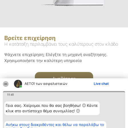
Βρείτε επιχείρηση
Η κατάταξη περιλαμβάνει τους καλύτερους στον κλάδο
Ψάχνετε επιχείρηση; Ελέγξτε τη μηχανή αναζήτησης.
Χρησιμοποιήστε την καλύτερη υπηρεσία
Αναζήτηση
ΑΕΤΟΊ των ασφαλιστικών
Live chat
11:41
Γεια σας. Χαίρομαι που θα σας βοηθήσω! 🙂 Κάντε
κλικ στο αντίστοιχο θέμα συνομιλίας! 🙂
Διοργανωτής της
Κατάταξη
Επικοινωνία
Ανήκω στους διακριθέντες και θέλω να παραλάβω το
κατάταξης
Διακριθέντες
Επικοινωνία