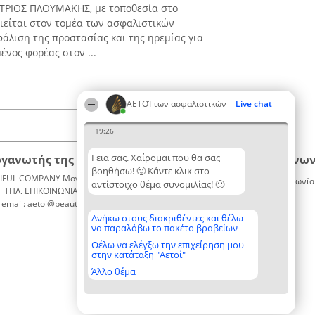
ΤΡΙΟΣ ΠΛΟΥΜΑΚΗΣ, με τοποθεσία στο
ιείται στον τομέα των ασφαλιστικών
άλιση της προστασίας και της ηρεμίας για
ένος φορέας στον ...
ΑΕΤΟΊ των ασφαλιστικών
Live chat
19:26
Γεια σας. Χαίρομαι που θα σας
ργανωτής της κατάταξης
Κατάταξη
Επικοινων
βοηθήσω! 🙂 Κάντε κλικ στο
IFUL COMPANY Μονοπρόσωπη ΙΚΕ
Διακριθέντες
Επικοινωνία
αντίστοιχο θέμα συνομιλίας! 🙂
ΤΗΛ. ΕΠΙΚΟΙΝΩΝΙΑΣ: 2104128019
Λίστα
email: aetoi@beautifulcompany.co
όλων των
διακριθέντων
Ανήκω στους διακριθέντες και θέλω
να παραλάβω το πακέτο βραβείων
Μεθοδολογία
Όροι &
Θέλω να ελέγξω την επιχείρηση μου
στην κατάταξη "Αετοί"
προϋποθέσεις
ΠΟΛΙΤΙΚΗ
Άλλο θέμα
ΑΠΟΡΡΗΤΟΥ