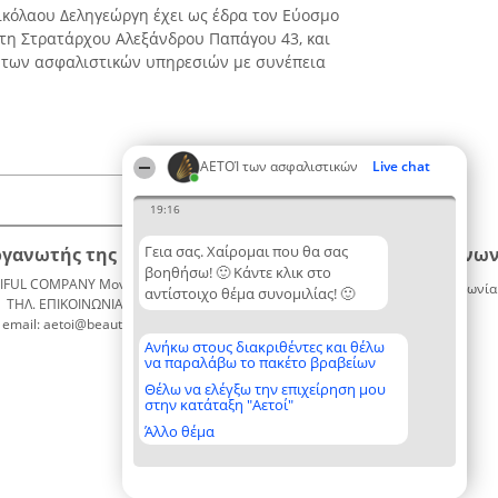
ικόλαου Δεληγεώργη έχει ως έδρα τον Εύοσμο
τη Στρατάρχου Αλεξάνδρου Παπάγου 43, και
α των ασφαλιστικών υπηρεσιών με συνέπεια
ΑΕΤΟΊ των ασφαλιστικών
Live chat
19:16
Γεια σας. Χαίρομαι που θα σας
ργανωτής της κατάταξης
Κατάταξη
Επικοινων
βοηθήσω! 🙂 Κάντε κλικ στο
IFUL COMPANY Μονοπρόσωπη ΙΚΕ
Διακριθέντες
Επικοινωνία
αντίστοιχο θέμα συνομιλίας! 🙂
ΤΗΛ. ΕΠΙΚΟΙΝΩΝΙΑΣ: 2104128019
Λίστα
email: aetoi@beautifulcompany.co
όλων των
διακριθέντων
Ανήκω στους διακριθέντες και θέλω
να παραλάβω το πακέτο βραβείων
Μεθοδολογία
Όροι &
Θέλω να ελέγξω την επιχείρηση μου
στην κατάταξη "Αετοί"
προϋποθέσεις
ΠΟΛΙΤΙΚΗ
Άλλο θέμα
ΑΠΟΡΡΗΤΟΥ