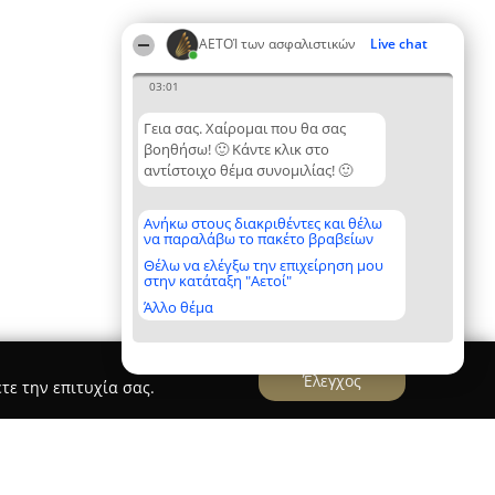
ΑΕΤΟΊ των ασφαλιστικών
Live chat
03:01
Γεια σας. Χαίρομαι που θα σας
βοηθήσω! 🙂 Κάντε κλικ στο
αντίστοιχο θέμα συνομιλίας! 🙂
Ανήκω στους διακριθέντες και θέλω
να παραλάβω το πακέτο βραβείων
Θέλω να ελέγξω την επιχείρηση μου
στην κατάταξη "Αετοί"
Άλλο θέμα
Έλεγχος
τε την επιτυχία σας.
an Luxury Services