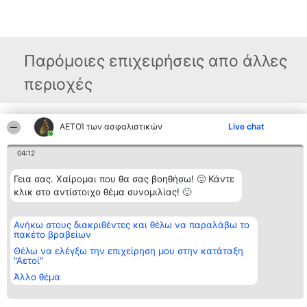
Παρόμοιες επιχειρήσεις απο άλλες
περιοχές
ΑΕΤΟΊ των ασφαλιστικών
Live chat
Διοργανωτής της
Κατάταξη
Επικοινωνία
κατάταξης
Διακριθέντες
Επικοινωνία
BEAUTIFUL COMPANY
Λίστα όλων
04:12
Μονοπρόσωπη ΙΚΕ
των
ΤΗΛ. ΕΠΙΚΟΙΝΩΝΙΑΣ:
διακριθέντων
Γεια σας. Χαίρομαι που θα σας βοηθήσω! 🙂 Κάντε
2104128019
Μεθοδολογία
email:
κλικ στο αντίστοιχο θέμα συνομιλίας! 🙂
Όροι &
aetoi@beautifulcompany.co
προϋποθέσεις
ΠΟΛΙΤΙΚΗ
ΑΠΟΡΡΗΤΟΥ
Ανήκω στους διακριθέντες και θέλω να παραλάβω το
πακέτο βραβείων
Θέλω να ελέγξω την επιχείρηση μου στην κατάταξη
"Αετοί"
Άλλο θέμα