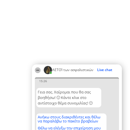
ΑΕΤΟΊ των ασφαλιστικών
Live chat
15:26
Γεια σας. Χαίρομαι που θα σας
βοηθήσω! 🙂 Κάντε κλικ στο
αντίστοιχο θέμα συνομιλίας! 🙂
Ανήκω στους διακριθέντες και θέλω
να παραλάβω το πακέτο βραβείων
Θέλω να ελέγξω την επιχείρηση μου