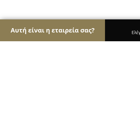
Αυτή είναι η εταιρεία σας?
Ελέ
Αετοί των ασφαλιστικών
Ασφαλιστικά Γραφεία,
TE-TRUST Ασφάλειες
10
(43)