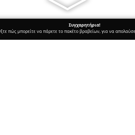
Συγχαρητήρια!
γξτε πώς μπορείτε να πάρετε το πακέτο βραβείων, για να απολαύσε
 Ασφαλιστικοί Σύμβουλοι, Ασφαλιστικές Υπηρεσίες - Νέα Σμύρνη
Σχετικά με την εταιρεία:
Η
TE-TRUST
ιδρύθηκε το 1986 κ
πορεία στον ασφαλιστικό τομέα
υπηρεσίες. Η εταιρεία επικεν
λύσεων ασφάλισης και επιλογ
Δείτε περισσότερα >>
πελατών της μέσω κορυφαίων π
μία από τις πιο εξελισσόμενες
ασφαλιστικής διαμεσολάβησης,