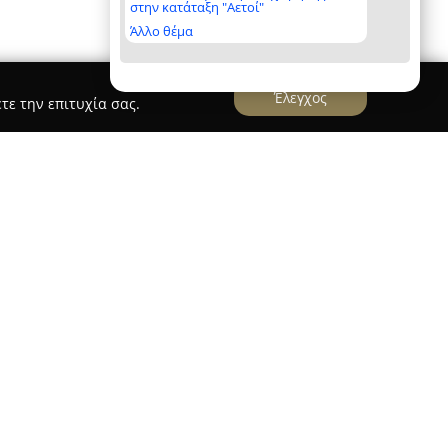
στην κατάταξη "Αετοί"
Άλλο θέμα
Έλεγχος
τε την επιτυχία σας.
TE-TRUST Ασφάλειες
αι από τότε έχει διαγράψει μια σταθερά ανοδική
, παρέχοντας αξιόπιστες και ποιοτικές
τρώνεται στη δημιουργία εξατομικευμένων
ών κάλυψης, διασφαλίζοντας την προστασία των
ρογραμμάτων της αγοράς. Έχει διακριθεί ως
 και προσανατολισμένες στον άνθρωπο εταιρείες
 λειτουργώντας πάντοτε με ευθύνη και