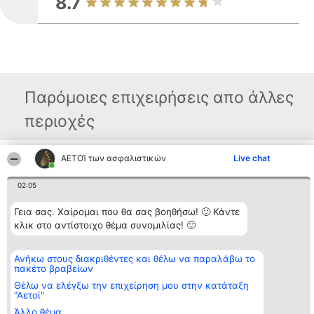
8.7
Παρόμοιες επιχειρήσεις απο άλλες
περιοχές
ΑΕΤΟΊ των ασφαλιστικών
Live chat
Διοργανωτής της
Κατάταξη
Επικοινωνία
κατάταξης
Διακριθέντες
Επικοινωνία
02:05
BEAUTIFUL COMPANY
Λίστα όλων
Μονοπρόσωπη ΙΚΕ
των
ΤΗΛ. ΕΠΙΚΟΙΝΩΝΙΑΣ:
διακριθέντων
Γεια σας. Χαίρομαι που θα σας βοηθήσω! 🙂 Κάντε
2104128019
Μεθοδολογία
κλικ στο αντίστοιχο θέμα συνομιλίας! 🙂
email:
Όροι &
aetoi@beautifulcompany.co
προϋποθέσεις
ΠΟΛΙΤΙΚΗ
Ανήκω στους διακριθέντες και θέλω να παραλάβω το
ΑΠΟΡΡΗΤΟΥ
πακέτο βραβείων
Θέλω να ελέγξω την επιχείρηση μου στην κατάταξη
"Αετοί"
Άλλο θέμα