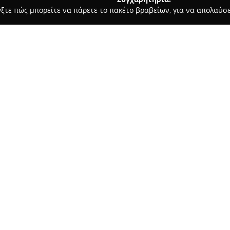
γξτε πώς μπορείτε να πάρετε το πακέτο βραβείων, για να απολαύσε
 Ασφαλιστικοί Σύμβουλοι, Ασφαλιστικές Υπηρεσίες - Νέα Σμύρνη
 Εθνικής
- Υγείας Εθνικής
Σχετικά με την εταιρεία:
Ο
Βασίλης Κυριαζής
εδρεύει σ
και δραστηριοποιείται στον χ
προσφέροντας ολοκληρωμένες 
εταιρεία έχει αναγνωριστεί γι
Δείτε περισσότερα >>
ασφαλιστικών προϊόντων, που 
αυτοκινήτου, καθώς και καλύψε
επιχειρήσεις.
Η συνεργασία με φορείς όπως 
παροχής αξιόπιστων και εξατ