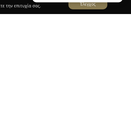
Έλεγχος
τε την επιτυχία σας.
την Αθήνα, στη Λεωφόρο Ανδρέα Συγγρού 137,
ώρο των ασφαλιστικών υπηρεσιών από το 2007,
λύσεις προσαρμοσμένες στη σύγχρονη αγορά. Η
α την εξειδίκευσή της παρέχοντας ποικιλία
περιλαμβάνουν ασφαλίσεις ζωής, υγείας,
ις για ατυχήματα, επαγγελματίες και
η Εθνική Ασφαλιστική ενισχύει τη δυνατότητα
ομικευμένων προτάσεων για τους