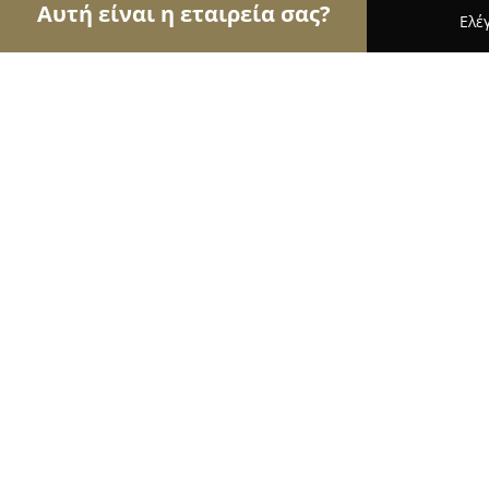
Αυτή είναι η εταιρεία σας?
Ελέ
Αετοί των ασφαλιστικών
Ασφαλιστικά Γραφεία,
Βασίλης Κυριαζής | Ασφάλειες Ζωής- Υγείας
Βασίλης Κυριαζής | Ασφάλειες Ζωής
10
(91)
Νέα Σμύρνη, Λεωφ. Ανδρέα Συγγρού 137
Εμφάνιση αριθμού τηλεφώνου