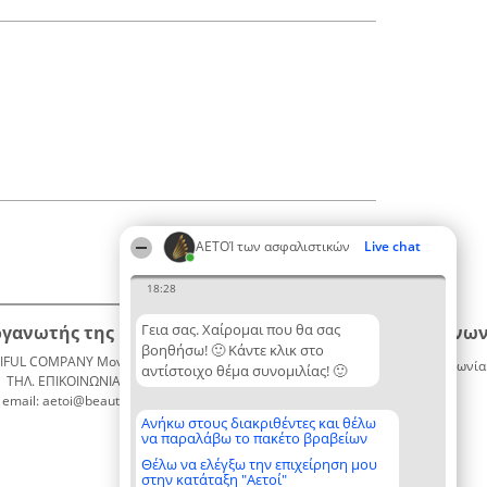
ΑΕΤΟΊ των ασφαλιστικών
Live chat
18:28
Γεια σας. Χαίρομαι που θα σας
ργανωτής της κατάταξης
Κατάταξη
Επικοινων
βοηθήσω! 🙂 Κάντε κλικ στο
IFUL COMPANY Μονοπρόσωπη ΙΚΕ
Διακριθέντες
Επικοινωνία
αντίστοιχο θέμα συνομιλίας! 🙂
ΤΗΛ. ΕΠΙΚΟΙΝΩΝΙΑΣ: 2104128019
Λίστα
email: aetoi@beautifulcompany.co
όλων των
διακριθέντων
Ανήκω στους διακριθέντες και θέλω
να παραλάβω το πακέτο βραβείων
Μεθοδολογία
Όροι &
Θέλω να ελέγξω την επιχείρηση μου
στην κατάταξη "Αετοί"
προϋποθέσεις