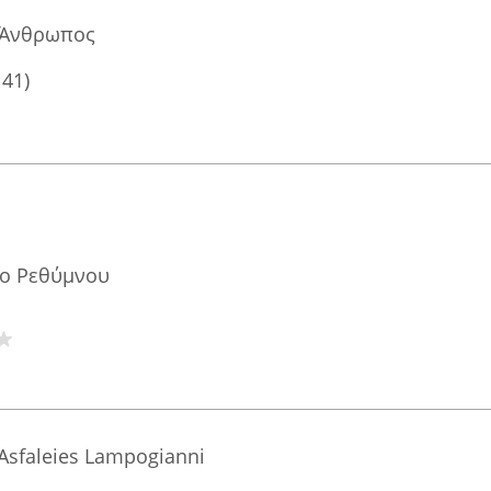
ο Άνθρωπος
141)
ίο Ρεθύμνου
Asfaleies Lampogianni