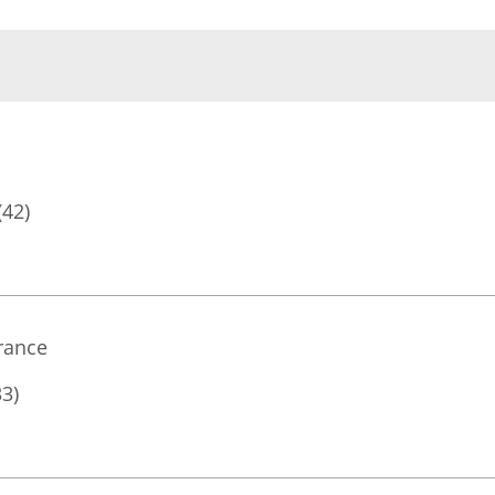
(42)
rance
33)