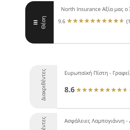
North Insurance Αξία μας 
Θέση
9.6
(
III
Διακριθέντες
Ευρωπαϊκή Πίστη - Γραφε
8.6
Ασφάλειες Λαμπογιάννη - 