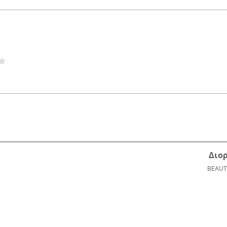
Διο
BEAUT