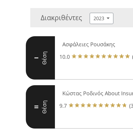
Διακριθέντες
2023
Ασφάλειες Ρουσάκης
Θέση
10.0
I
Κώστας Ροδινός About Insu
Θέση
9.7
(
II