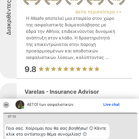
Διακριθέντες
Δείτε περισσότερα >>
Η Allsafe αποτελεί μια εταιρεία στον χώρο
της ασφαλιστικής διαμεσολάβησης με
έδρα την Αθήνα, επιδεικνύοντας δυναμική
ανάπτυξη στον κλάδο. Η δραστηριότητά
της επικεντρώνεται στην παροχή
προσαρμοσμένων και αποδοτικών
ασφαλιστικών λύσεων, καλύπτοντας ...
9.8
Varelas - Insurance Advisor
ΑΕΤΟΊ των ασφαλιστικών
Live chat
Διακριθέντες
07:10
Δείτε περισσότερα >>
Ο Βαρελάς Κωνσταντίνος καταξιώνεται
Γεια σας. Χαίρομαι που θα σας βοηθήσω! 🙂 Κάντε
ως ασφαλιστικός σύμβουλος με
κλικ στο αντίστοιχο θέμα συνομιλίας! 🙂